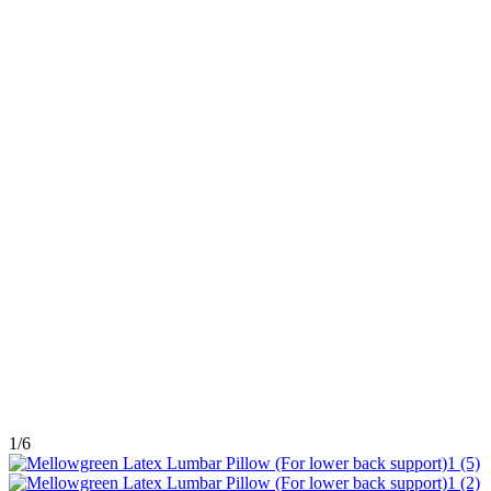
1
/
6